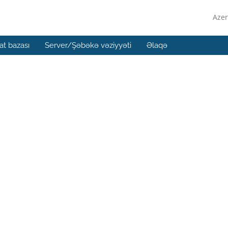
Azer
t bazası
Server/Şəbəkə vəziyyəti
Əlaqə