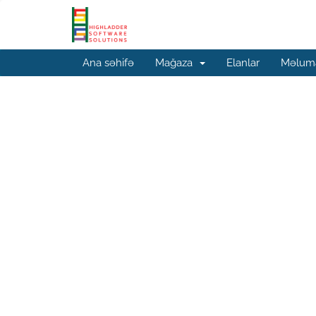
Ana səhifə
Mağaza
Elanlar
Məluma