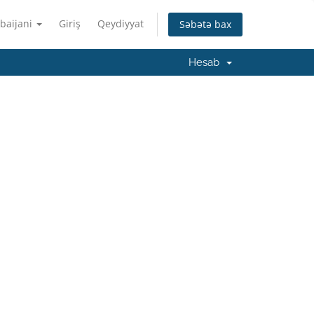
baijani
Giriş
Qeydiyyat
Səbətə bax
Hesab