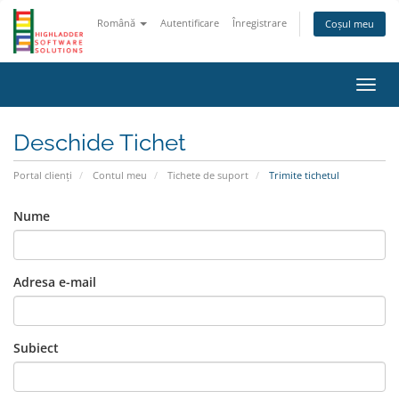
Română
Autentificare
Înregistrare
Coșul meu
Navig
Deschide Tichet
Portal clienți
Contul meu
Tichete de suport
Trimite tichetul
Nume
Adresa e-mail
Subiect